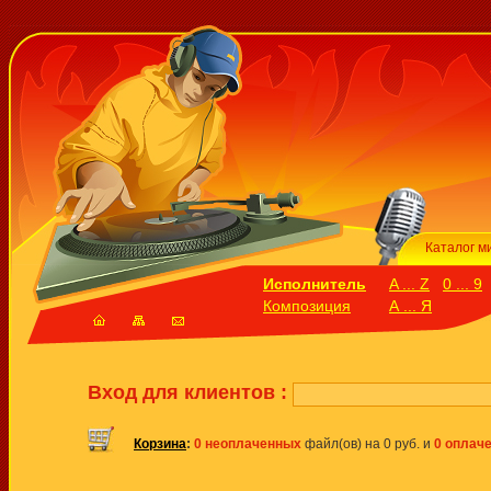
Каталог м
Исполнитель
A ... Z
0 ... 9
Композиция
А ... Я
Вход для клиентов :
Корзина
:
0 неоплаченных
файл(ов) на 0 руб. и
0 оплач