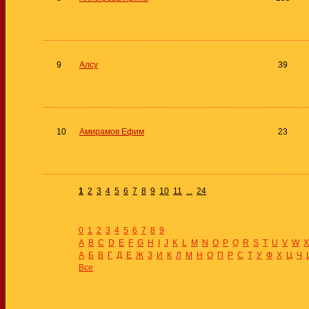
9
Алсу
39
10
Амирамов Ефим
23
1
2
3
4
5
6
7
8
9
10
11
...
24
0
1
2
3
4
5
6
7
8
9
A
B
C
D
E
F
G
H
I
J
K
L
M
N
O
P
Q
R
S
T
U
V
W
X
А
Б
В
Г
Д
Е
Ж
З
И
К
Л
М
Н
О
П
Р
С
Т
У
Ф
Х
Ц
Ч
Все