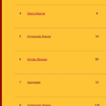
4
Агата Кристи
6
5
Агузарова Жанна
14
6
Агутин Леонид
85
7
Академия
13
8
Аллегрова Ирина
135