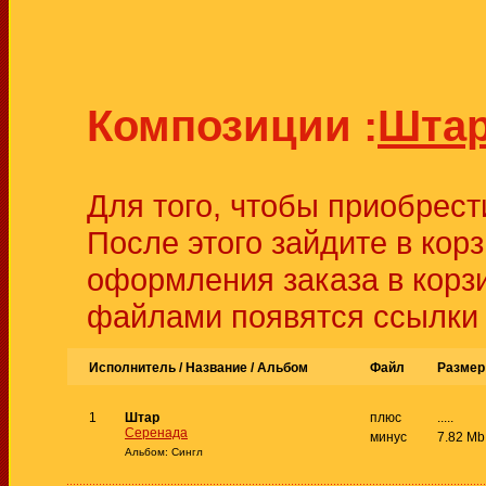
Композиции :
Шта
Для того, чтобы приобрест
После этого зайдите в кор
оформления заказа в корз
файлами появятся ссылки д
Исполнитель / Название /
Альбом
Файл
Размер
1
Штар
плюс
.....
Серенада
минус
7.82 Mb
Альбом: Сингл