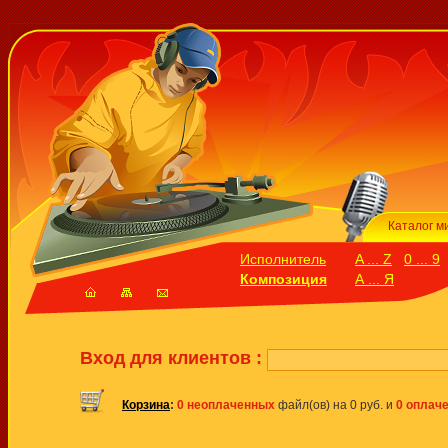
Каталог м
Исполнитель
A ... Z
0 ... 9
Композиция
А ... Я
Вход для клиентов :
Корзина
:
0 неоплаченных
файл(ов) на 0 руб. и
0 оплач