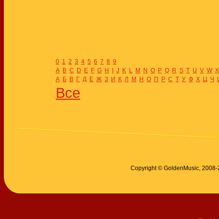
0
1
2
3
4
5
6
7
8
9
A
B
C
D
E
F
G
H
I
J
K
L
M
N
O
P
Q
R
S
T
U
V
W
X
А
Б
В
Г
Д
Е
Ж
З
И
К
Л
М
Н
О
П
Р
С
Т
У
Ф
Х
Ц
Ч
Все
Copyright © GoldenMusic, 2008