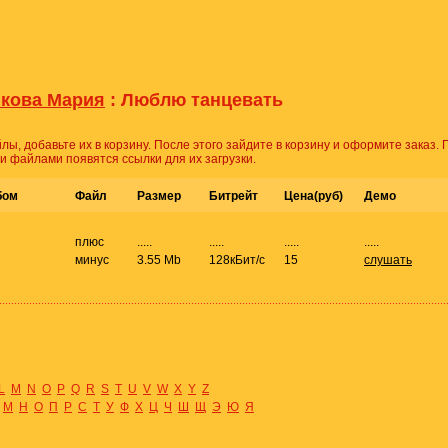
кова Мария
: Люблю танцевать
лы, добавьте их в корзину. После этого зайдите в корзину и оформите заказ.
и файлами появятся ссылки для их загрузки.
бом
Файл
Размер
Битрейт
Цена(руб)
Демо
плюс
.....
.....
.....
.....
минус
3.55 Mb
128кБит/с
15
слушать
L
M
N
O
P
Q
R
S
T
U
V
W
X
Y
Z
М
Н
О
П
Р
С
Т
У
Ф
Х
Ц
Ч
Ш
Щ
Э
Ю
Я