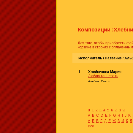
Композиции :
Хлебни
Для того, чтобы приобрести фай
корзине в строках с оплаченным
Исполнитель / Название /
Аль
1
Хлебникова Мария
Люблю танцевать
Альбом: Сингл
0
1
2
3
4
5
6
7
8
9
A
B
C
D
E
F
G
H
I
J
K
А
Б
В
Г
Д
Е
Ж
З
И
К
Л
Все