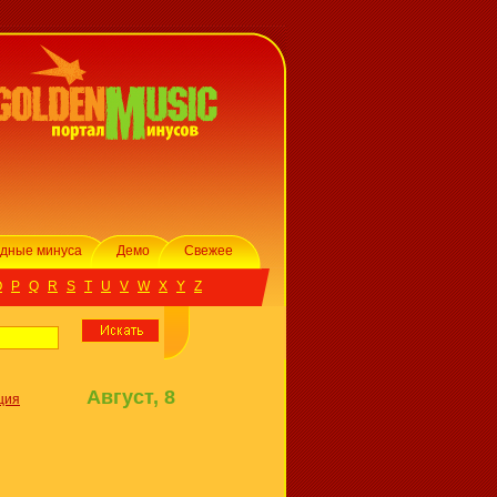
дные минуса
Демо
Свежее
O
P
Q
R
S
T
U
V
W
X
Y
Z
Август, 8
ция