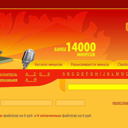
Каталог минусов
Разыскиваются минуса
Свобо
олнитель
A ... Z
0 ... 9
A
B
C
D
E
F
G
H
I
J
K
L
M
N
мпозиция
А ... Я
:
регистра
ых
файл(ов) на 0 руб. и
0 оплаченных
файл(ов) на 0 руб.