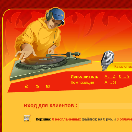
Каталог м
Исполнитель
A ... Z
0 ... 9
Композиция
А ... Я
Вход для клиентов :
Корзина
:
0 неоплаченных
файл(ов) на 0 руб. и
0 оплач