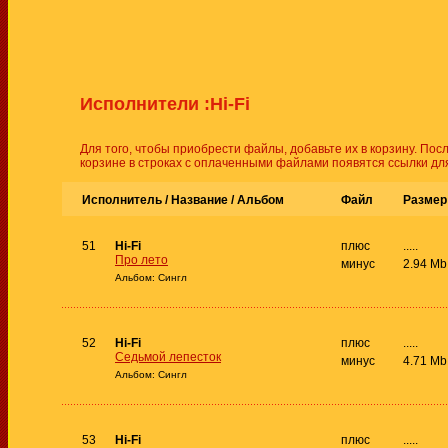
Исполнители :Hi-Fi
Для того, чтобы приобрести файлы, добавьте их в корзину. Пос
корзине в строках с оплаченными файлами появятся ссылки для
Исполнитель / Название /
Альбом
Файл
Размер
51
Hi-Fi
плюс
.....
Про лето
минус
2.94 Mb
Альбом: Сингл
52
Hi-Fi
плюс
.....
Седьмой лепесток
минус
4.71 Mb
Альбом: Сингл
53
Hi-Fi
плюс
.....