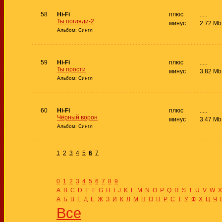
58
Hi-Fi
плюс
.....
Ты погляди-2
минус
2.72 Mb
Альбом: Сингл
59
Hi-Fi
плюс
.....
Ты прости
минус
3.82 Mb
Альбом: Сингл
60
Hi-Fi
плюс
.....
Чёрный ворон
минус
3.47 Mb
Альбом: Сингл
1
2
3
4
5
6
7
0
1
2
3
4
5
6
7
8
9
A
B
C
D
E
F
G
H
I
J
K
L
M
N
O
P
Q
R
S
T
U
V
W
X
А
Б
В
Г
Д
Е
Ж
З
И
К
Л
М
Н
О
П
Р
С
Т
У
Ф
Х
Ц
Ч
Все