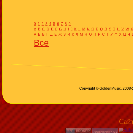
0
1
2
3
4
5
6
7
8
9
A
B
C
D
E
F
G
H
I
J
K
L
M
N
O
P
Q
R
S
T
U
V
W
X
А
Б
В
Г
Д
Е
Ж
З
И
К
Л
М
Н
О
П
Р
С
Т
У
Ф
Х
Ц
Ч
Все
Copyright © GoldenMusic, 2008
Сай