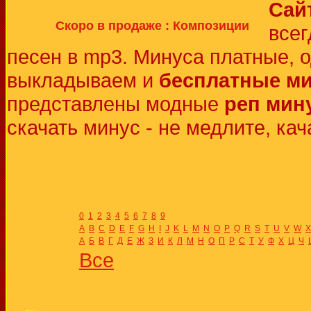
Сай
Скоро в продаже : Композиции
всег
песен в mp3. Минуса платные, 
выкладываем и
бесплатные м
представлены модные
реп мин
скачать минус - не медлите, кач
0
1
2
3
4
5
6
7
8
9
A
B
C
D
E
F
G
H
I
J
K
L
M
N
O
P
Q
R
S
T
U
V
W
X
А
Б
В
Г
Д
Е
Ж
З
И
К
Л
М
Н
О
П
Р
С
Т
У
Ф
Х
Ц
Ч
Все