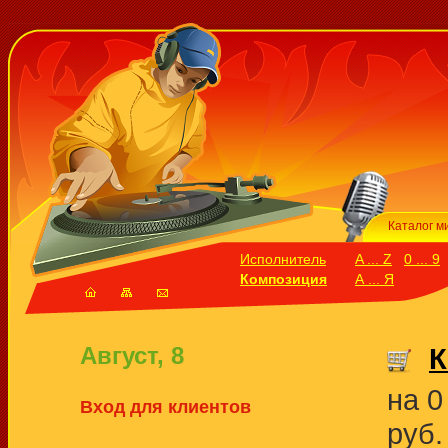
Каталог м
Исполнитель
A ... Z
0 ... 9
Композиция
А ... Я
Август, 8
К
на 0
Вход для клиентов
руб.