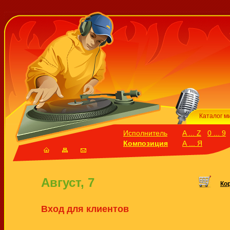
Каталог м
Исполнитель
A ... Z
0 ... 9
Композиция
А ... Я
Август, 7
Ко
Вход для клиентов