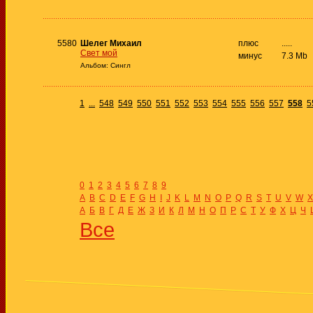
5580
Шелег Михаил
плюс
.....
Свет мой
минус
7.3 Mb
Альбом: Сингл
1
...
548
549
550
551
552
553
554
555
556
557
558
5
0
1
2
3
4
5
6
7
8
9
A
B
C
D
E
F
G
H
I
J
K
L
M
N
O
P
Q
R
S
T
U
V
W
X
А
Б
В
Г
Д
Е
Ж
З
И
К
Л
М
Н
О
П
Р
С
Т
У
Ф
Х
Ц
Ч
Все