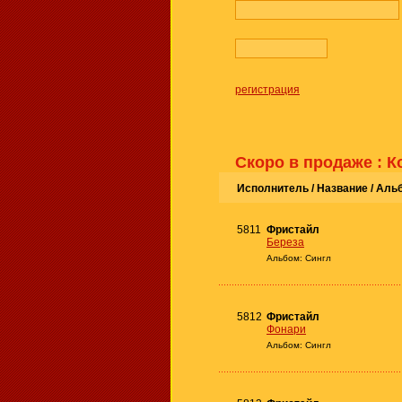
регистрация
Скоро в продаже : 
Исполнитель / Название /
Аль
5811
Фристайл
Береза
Альбом: Сингл
5812
Фристайл
Фонари
Альбом: Сингл