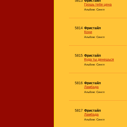
5813
Фристайл
Грошь тебе цена
Альбом: Сингл
5814
Фристайл
Кони
Альбом: Сингл
5815
Фристайл
Куда ты денешься
Альбом: Сингл
5816
Фристайл
Ламбада
Альбом: Сингл
5817
Фристайл
Ламбада
Альбом: Сингл