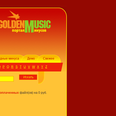
дные минуса
Демо
Свежее
O
P
Q
R
S
T
U
V
W
X
Y
Z
 оплаченных
файл(ов) на 0 руб.