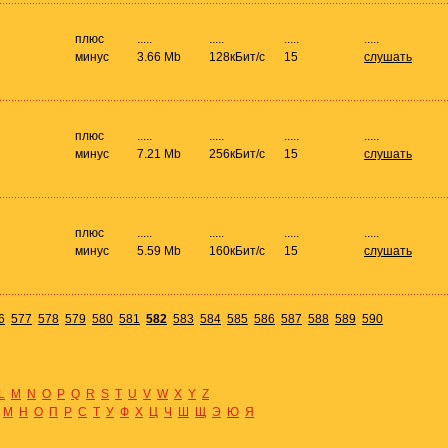
плюс
.....
.....
.....
.....
минус
3.66 Mb
128кБит/с
15
слушать
плюс
.....
.....
.....
.....
минус
7.21 Mb
256кБит/с
15
слушать
плюс
.....
.....
.....
.....
минус
5.59 Mb
160кБит/с
15
слушать
6
577
578
579
580
581
582
583
584
585
586
587
588
589
590
L
M
N
O
P
Q
R
S
T
U
V
W
X
Y
Z
М
Н
О
П
Р
С
Т
У
Ф
Х
Ц
Ч
Ш
Щ
Э
Ю
Я