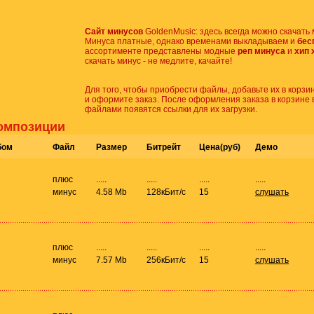
Сайт минусов
GoldenMusic: здесь всегда можно скачать 
Минуса платные, однако временами выкладываем и
бес
ассортименте представлены модные
реп минуса
и
хип 
скачать минус - не медлите, качайте!
Для того, чтобы приобрести файлы, добавьте их в корзин
и оформите заказ. После оформления заказа в корзине 
файлами появятся ссылки для их загрузки.
Композиции
бом
Файл
Размер
Битрейт
Цена(руб)
Демо
плюс
.....
.....
.....
.....
минус
4.58 Mb
128кБит/с
15
слушать
плюс
.....
.....
.....
.....
минус
7.57 Mb
256кБит/с
15
слушать