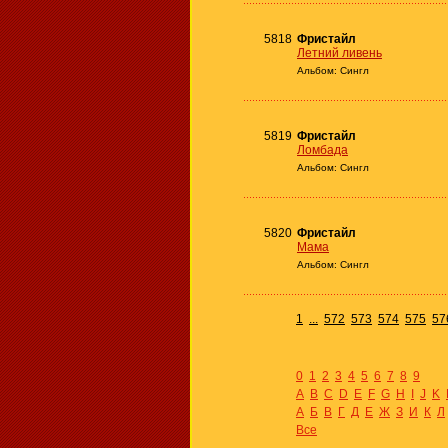
5818
Фристайл
Летний ливень
Альбом: Сингл
5819
Фристайл
Ломбада
Альбом: Сингл
5820
Фристайл
Мама
Альбом: Сингл
1
...
572
573
574
575
57
0
1
2
3
4
5
6
7
8
9
A
B
C
D
E
F
G
H
I
J
K
А
Б
В
Г
Д
Е
Ж
З
И
К
Л
Все