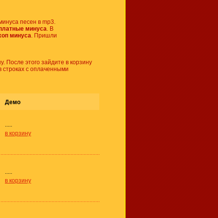
минуса песен в mp3.
платные минуса
. В
хоп минуса
. Пришли
у. После этого зайдите в корзину
в строках с оплаченными
Демо
.....
в корзину
.....
в корзину