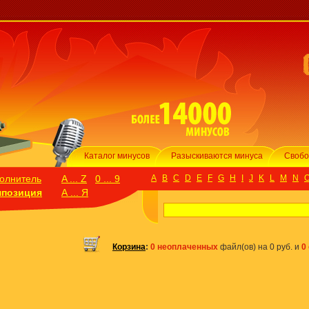
Каталог минусов
Разыскиваются минуса
Свобо
олнитель
A ... Z
0 ... 9
A
B
C
D
E
F
G
H
I
J
K
L
M
N
мпозиция
А ... Я
Корзина
:
0 неоплаченных
файл(ов) на 0 руб. и
0